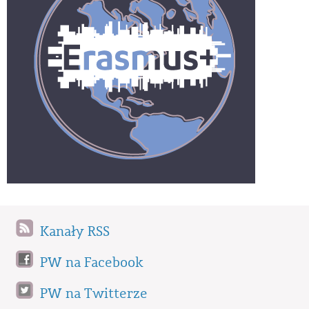
Kanały RSS
PW na Facebook
PW na Twitterze