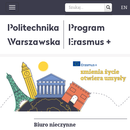
EN
Toggle
navigation
Politechnika
Program
Warszawska
Erasmus +
Biuro nieczynne