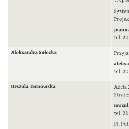
Wyjazd
System
Projek
joann
tel. 22
Aleksandra Sułecka
Przyja
aleks
tel. 22
Urszula Tarnowska
Akcja 
Strate
urszu
tel. 22
Pl. Po