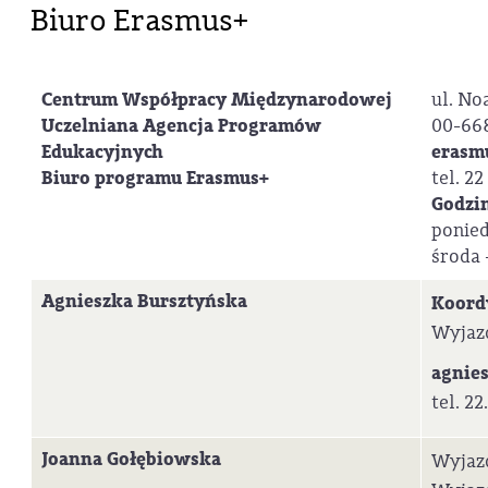
Biuro Erasmus+
Centrum Współpracy Międzynarodowej
ul. No
Uczelniana Agencja Programów
00-66
Edukacyjnych
erasm
Biuro programu Erasmus+
tel. 22
Godzin
ponied
środa -
Agnieszka Bursztyńska
Koord
Wyjaz
agnie
tel. 22
Joanna Gołębiowska
Wyjazd