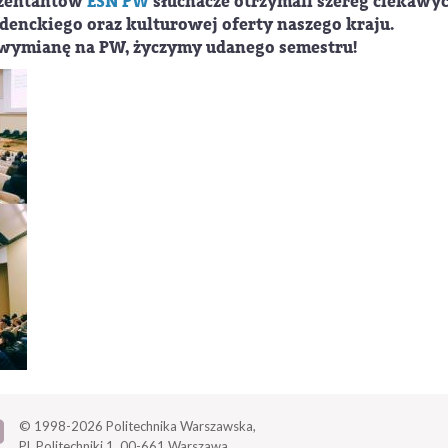
ezentantów
ESN PW
słuchacze otrzymali szereg ciekawyc
denckiego oraz kulturowej oferty naszego kraju.
wymianę na PW, życzymy udanego semestru!
© 1998-2026
Politechnika Warszawska,
Pl. Politechniki 1,
00-661 Warszawa