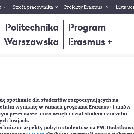
a
Strefa pracownika
Projekty Erasmus+
Lista uc
Politechnika
Program
Warszawska
Erasmus +
 się spotkanie dla studentów rozpoczynających na
 letnim wymianę w ramach programu Erasmus+ i umów
m przez nasze biuro wzięli udział studenci z uczelni
ych krajach.
echniczne aspekty pobytu studentów na PW. Dodatkowo