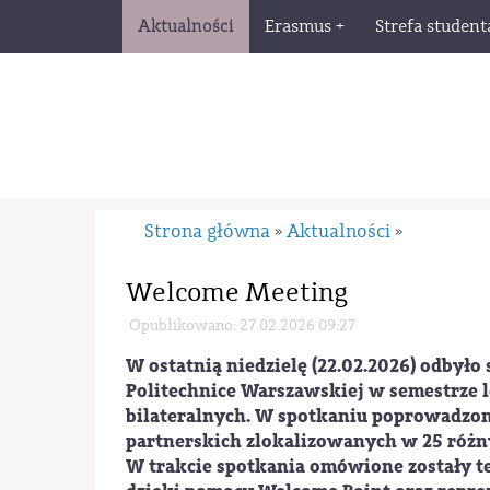
Aktualności
Erasmus +
Strefa student
Strona główna
Aktualności
»
»
Welcome Meeting
Opublikowano: 27.02.2026 09:27
W ostatnią niedzielę (22.02.2026) odbyło
Politechnice Warszawskiej w semestrze
bilateralnych. W spotkaniu poprowadzony
partnerskich zlokalizowanych w 25 różn
W trakcie spotkania omówione zostały t