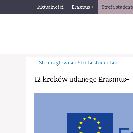
Aktualności
Erasmus +
Strefa student
Strona główna
Strefa studenta
»
»
12 kroków udanego Erasmus+