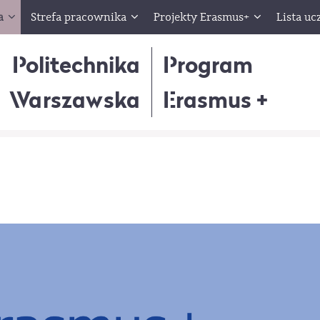
a
Strefa pracownika
Projekty Erasmus+
Lista uc
Politechnika
Program
Warszawska
Erasmus +