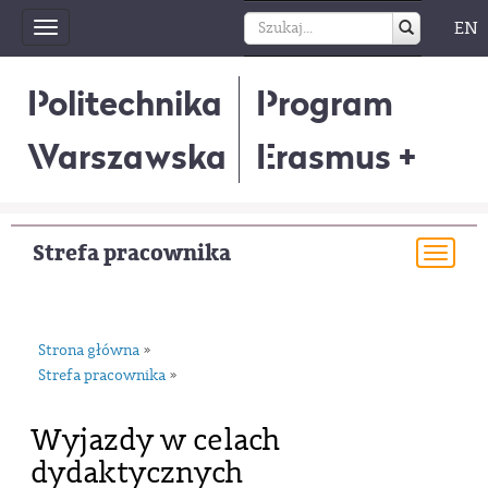
EN
Toggle
navigation
Politechnika
Program
Warszawska
Erasmus +
Strefa pracownika
Togg
navi
Strona główna
»
Strefa pracownika
»
Wyjazdy w celach
dydaktycznych